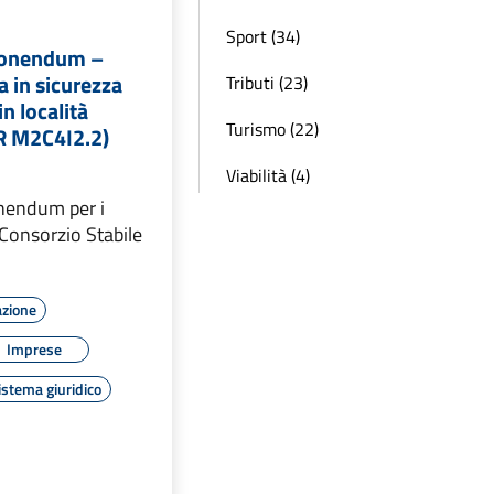
Sport (34)
ponendum –
a in sicurezza
Tributi (23)
n località
Turismo (22)
R M2C4I2.2)
Viabilità (4)
nendum per i
l Consorzio Stabile
azione
Imprese
istema giuridico