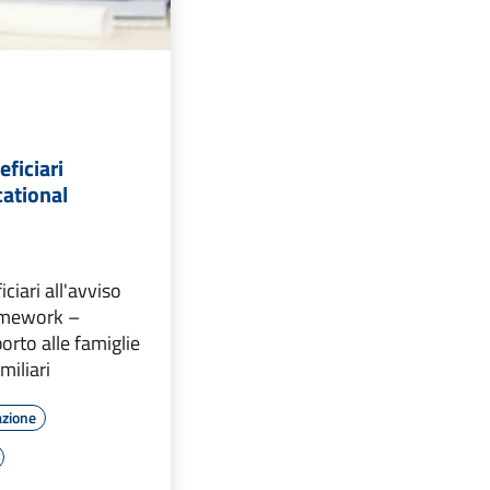
eficiari
cational
ciari all'avviso
amework –
orto alle famiglie
miliari
azione