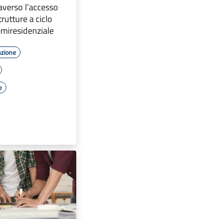
raverso l’accesso
strutture a ciclo
emiresidenziale
azione
e