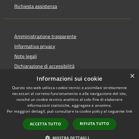
Richiesta assistenza
Amministrazione trasparente
Informativa privacy
Note legali
Dichiarazione di accessibilità
×
Feedback accessibilità
Informazioni sui cookie
Questo sito web utilizza cookie tecnici e assimilati strettamente
necessari al corretto funzionamento e alla navigazione del sito,
nonché un cookie tecnico analitico al solo fine di elaborare
informazioni statistiche, aggregate e anonime.
RSS
Copyright © 2026 • Città di
Per maggiori dettagli, può consultare la cookie policy al seguente
link
Accessibilità
Lamezia Terme • Powered by
Privacy
Municipium
Accesso
•
RIFIUTA TUTTO
ACCETTA TUTTO
Cookie
redazione
Mappa del sito
MOSTRA DETTAGLI