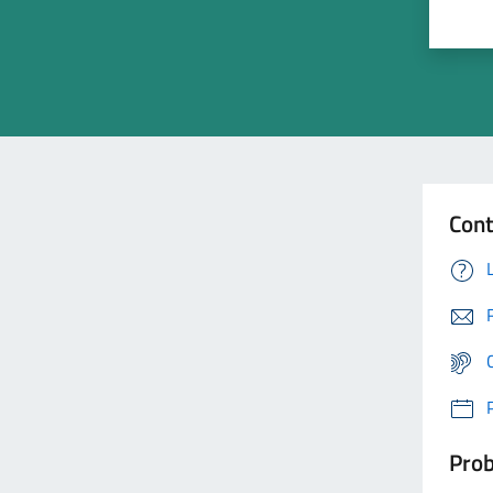
Cont
Prob